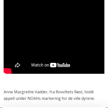
Anne Margrethe Vadder, fra Rovviltets Røst, holdt
appell under NOAHs markering for de ville dyrene.