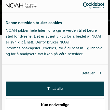
Denne nettsiden bruker cookies
NOAH jobber hele tiden for å gjøre verden til et bedre
sted for dyrene. Det er svært viktig for arbeidet at NOAH
er synlig på nett. Derfor bruker NOAH
informasjonskapsler (cookies) for å gi best mulig innhold
NOAH jobber hardt for å
og for å analysere trafikken på våre nettsider.
motvirke utnytting og
Detaljer
mishandling av dyr,
Tillat alle
MEN VI TRENGER
DIN
HJELP.
Kun nødvendige