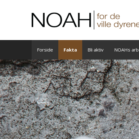
Skip
to
content
Forside
Fakta
Bli aktiv
NOAHs arb