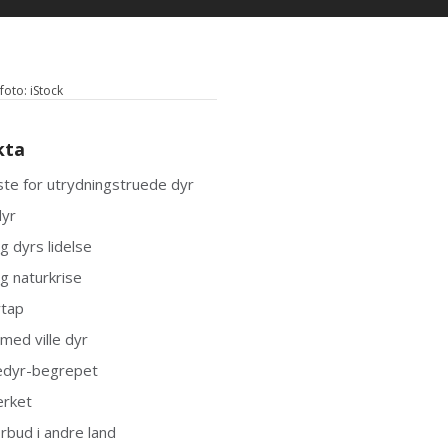
oto: iStock
kta
ste for utrydningstruede dyr
dyr
og dyrs lidelse
og naturkrise
rtap
med ville dyr
edyr-begrepet
erket
orbud i andre land