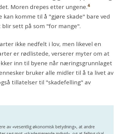
4
odet. Moren drepes etter ungene.
e kan komme til å "gjøre skade" bare ved
t blir sett på som "for mange".
arter ikke nedfelt i lov, men likevel en
arter er rødlistede, verserer myter om at
ekker inn til byene når næringsgrunnlaget
nnesker bruker alle midler til å ta livet av
så tillatelser til "skadefelling" av
være av «vesentlig økonomisk betydning», at andre
tter seg mot «skadegjørende individ», og at felling skal