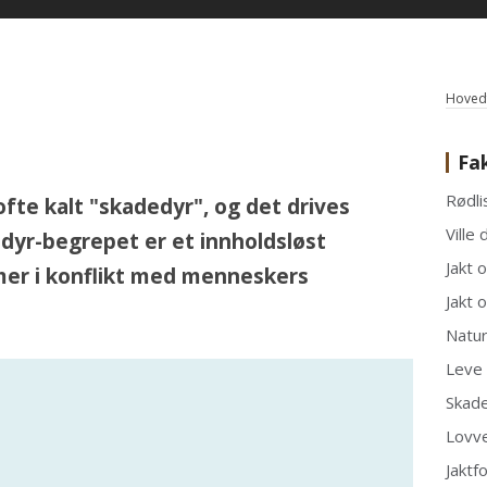
Hovedf
Fa
Rødli
r ofte kalt "skadedyr", og det drives
Ville 
dyr-begrepet er et innholdsløst
Jakt 
mer i konflikt med menneskers
Jakt 
Natu
Leve 
Skad
Lovv
Jaktf