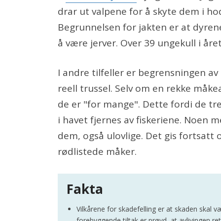
drar ut valpene for å skyte dem i h
Begrunnelsen for jakten er at dyren
å være jerver. Over 39 ungekull i åre
I andre tilfeller er begrensningen av 
reell trussel. Selv om en rekke måke
de er "for mange". Dette fordi de tr
i havet fjernes av fiskeriene. Noen me
dem, også ulovlige. Det gis fortsatt og
rødlistede måker.
Fakta
Vilkårene for skadefelling er at skaden skal 
forebyggende tiltak er prøvd, at avlivingen re