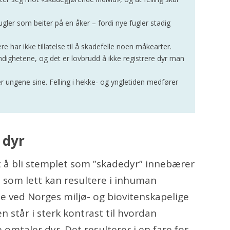
fugler som beiter på en åker – fordi nye fugler stadig
e har ikke tillatelse til å skadefelle noen måkearter.
yndighetene, og det er lovbrudd å ikke registrere dyr man
r ungene sine. Felling i hekke- og yngletiden medfører
 dyr
t å bli stemplet som ”skadedyr” innebærer
t som lett kan resultere i inhuman
e ved Norges miljø- og biovitenskapelige
en står i sterk kontrast til hvordan
mtaler dyr. Det resulterer i en fare for