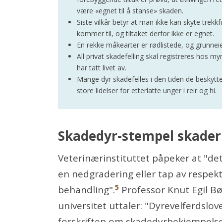
være «egnet til å stanse» skaden.
Siste vilkår betyr at man ikke kan skyte trekk
kommer til, og tiltaket derfor ikke er egnet.
En rekke måkearter er rødlistede, og grunneier
All privat skadefelling skal registreres hos m
har tatt livet av.
Mange dyr skadefelles i den tiden de beskytte
store lidelser for etterlatte unger i reir og hi.
Skadedyr-stempel skader
Veterinærinstituttet påpeker at "de
en nedgradering eller tap av respek
5
behandling".
Professor Knut Egil Bø
universitet uttaler: "Dyrevelferdslov
forskriften om skadedyrbekjempelse o