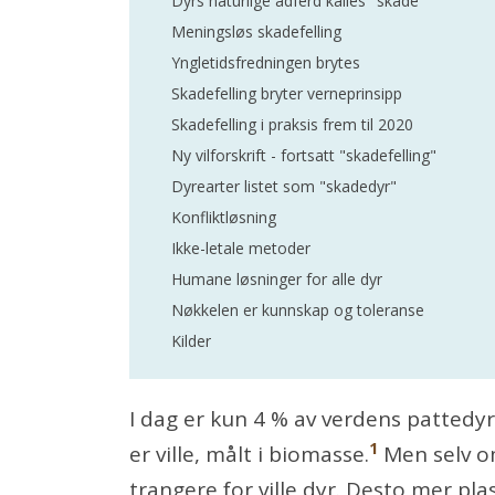
Dyrs naturlige adferd kalles "skade"
Meningsløs skadefelling
Yngletidsfredningen brytes
Skadefelling bryter verneprinsipp
Skadefelling i praksis frem til 2020
Ny vilforskrift - fortsatt "skadefelling"
Dyrearter listet som "skadedyr"
Konfliktløsning
Ikke-letale metoder
Humane løsninger for alle dyr
Nøkkelen er kunnskap og toleranse
Kilder
I dag er kun 4 % av verdens pattedyr 
1
er ville, målt i biomasse.
Men selv om 
trangere for ville dyr. Desto mer pla