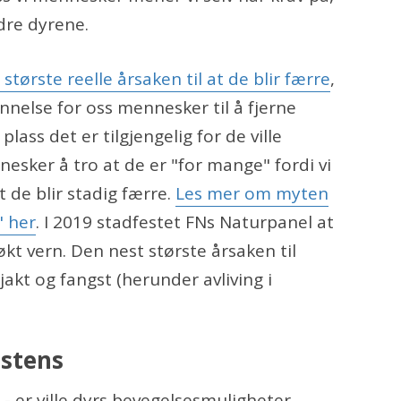
dre dyrene.
tørste reelle årsaken til at de blir færre
,
nnelse for oss mennesker til å fjerne
lass det er tilgjengelig for de ville
nesker å tro at de er "for mange" fordi vi
 de blir stadig færre.
Les mer om myten
" her
. I 2019 stadfestet FNs Naturpanel at
 økt vern. Den nest største årsaken til
akt og fangst (herunder avliving i
istens
- er ville dyrs bevegelsesmuligheter