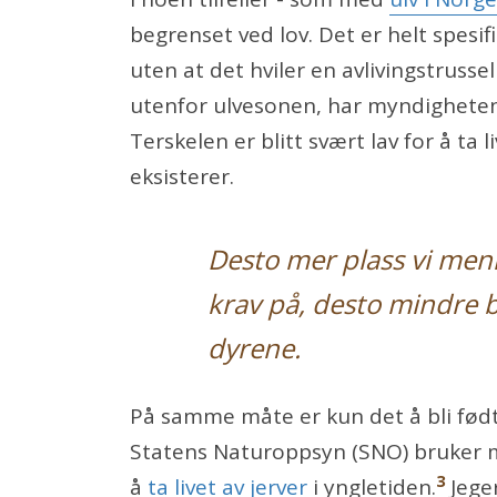
begrenset ved lov. Det er helt spesi
uten at det hviler en avlivingstrusse
utenfor ulvesonen, har myndigheten
Terskelen er blitt svært lav for å ta l
eksisterer.
Desto mer plass vi men
krav på, desto mindre 
dyrene.
På samme måte er kun det å bli født
Statens Naturoppsyn (SNO) bruker ma
3
å
ta livet av jerver
i yngletiden.
Jeger