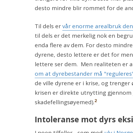
desto mindre blir rommet for de an
Til dels er
vår enorme arealbruk den s
til dels er det merkelig nok en begru
enda flere av dem. For desto mindre p
dyrene, desto lettere er det for men
lettere ser dem. Men realiteten er at
om at dyrebestander må "reguleres
de ville dyrene er i krise, og trenger
krisen er direkte utnytting gjennom j
2
skadefellingsøyemed).
Intoleranse mot dyrs eks
I noen tilfeller - som med
ulv i Norge