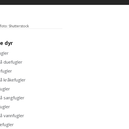
oto: Shutterstock
le dyr
gler
på duefugler
fugler
på kråkefugler
ugler
på sangfugler
ugler
på vannfugler
efugler