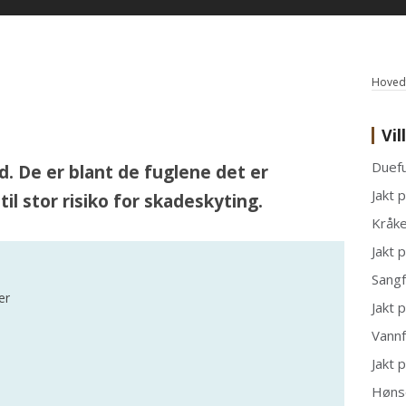
Hovedf
Vil
Duefu
d. De er blant de fuglene det er
Jakt 
il stor risiko for skadeskyting.
Kråke
Jakt 
Sangf
er
Jakt 
Vannf
Jakt 
Høns