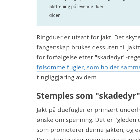
Jakttrening på levende duer
Kilder
Ringduer er utsatt for jakt. Det skyt
fangenskap brukes dessuten til jakt
for forfølgelse etter "skadedyr"-rege
følsomme fugler, som holder sammen
tingliggjøring av dem.
Stemples som "skadedyr"
Jakt på duefugler er primært underhol
ønske om spenning. Det er "gleden o
som promoterer denne jakten, og eve
Dessuten bruker noen jegere duejak