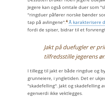
Jegere kan også omtale duer som "sk
"ringduer påfører norske bønder som
4
tap på avlingene".
Å karakterisere 
fordi de spiser, bidrar til et forvren
Jakt på duefugler er pr
tilfredsstille jegerens
I tillegg til jakt er både ringdue og 
grunneiere, i yngletiden. Det er ukj
"skadefelling". Jakt og skadefelling 
egenverdi ikke vektlegges.