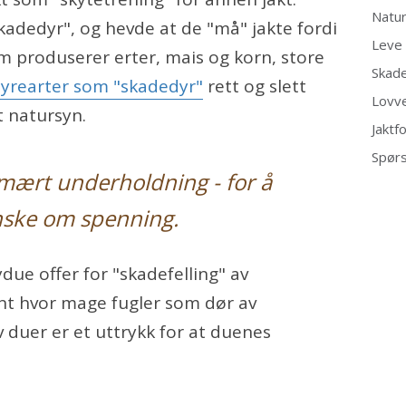
Natu
adedyr", og hevde at de "må" jakte fordi
Leve 
 produserer erter, mais og korn, store
Skad
dyrearter som "skadedyr"
rett og slett
Lovv
gt natursyn.
Jaktf
Spørs
imært underholdning - for å
 ønske om spenning.
bydue offer for "skadefelling" av
ent hvor mage fugler som dør av
av duer er et uttrykk for at duenes