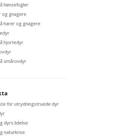
på hønsefugler
r og gnagere
på harer og gnagere
tedyr
på hjortedyr
ovdyr
på smårovdyr
kta
ste for utrydningstruede dyr
dyr
og dyrs lidelse
og naturkrise