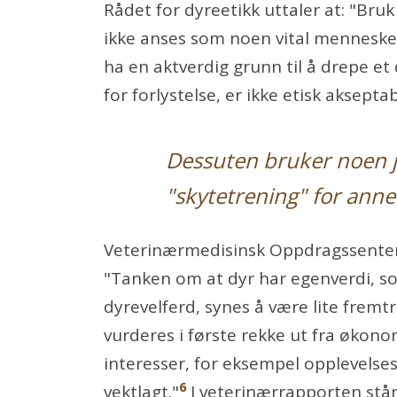
Rådet for dyreetikk uttaler at: "Bru
ikke anses som noen vital menneskel
ha en aktverdig grunn til å drepe et
for forlystelse, er ikke etisk akseptab
Dessuten bruker noen 
"skytetrening" for anne
Veterinærmedisinsk Oppdragssenter (
"Tanken om at dyr har egenverdi, so
dyrevelferd, synes å være lite fremtr
vurderes i første rekke ut fra økono
interesser, for eksempel opplevelsesv
6
vektlagt."
I veterinærrapporten står