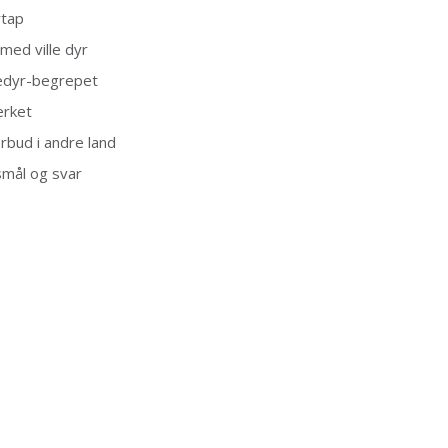
rtap
med ville dyr
edyr-begrepet
erket
orbud i andre land
mål og svar