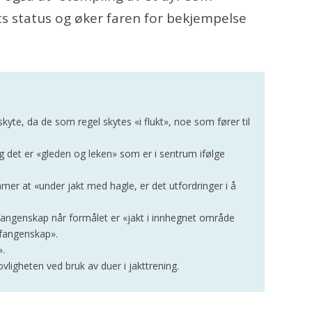
ets status og øker faren for bekjempelse
skyte, da de som regel skytes «i flukt», noe som fører til
g det er «gleden og leken» som er i sentrum ifølge
mer at «under jakt med hagle, er det utfordringer i å
r i fangenskap når formålet er «jakt i innhegnet område
i fangenskap».
».
 lovligheten ved bruk av duer i jakttrening.