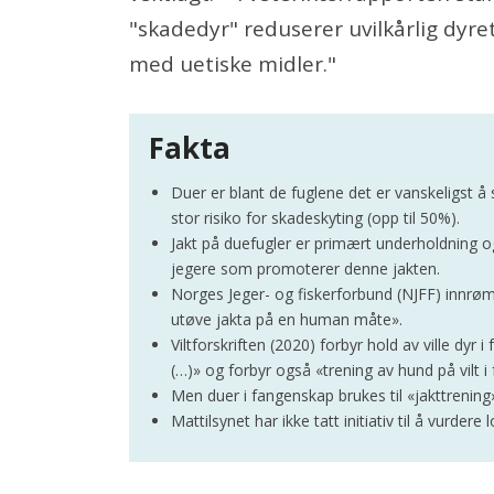
"skadedyr" reduserer uvilkårlig dyr
med uetiske midler."
Fakta
Duer er blant de fuglene det er vanskeligst å 
stor risiko for skadeskyting (opp til 50%).
Jakt på duefugler er primært underholdning o
jegere som promoterer denne jakten.
Norges Jeger- og fiskerforbund (NJFF) innrøm
utøve jakta på en human måte».
Viltforskriften (2020) forbyr hold av ville dy
(…)» og forbyr også «trening av hund på vilt 
Men duer i fangenskap brukes til «jakttrening
Mattilsynet har ikke tatt initiativ til å vurdere