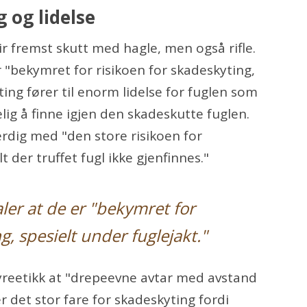
 og lidelse
lir fremst skutt med hagle, men også rifle.
r "bekymret for risikoen for skadeskyting,
ing fører til enorm lidelse for fuglen som
elig å finne igjen den skadeskutte fuglen.
erdig med "den store risikoen for
t der truffet fugl ikke gjenfinnes."
aler at de er "bekymret for
g, spesielt under fuglejakt."
yreetikk at "drepeevne avtar med avstand
r det stor fare for skadeskyting fordi