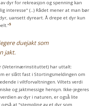
k av dyr for rekreasjon og spenning kan
ig interesse" (...) Rådet mener at man bør
 dyr, uansett dyreart. Å drepe et dyr kun
5
elt."
jegere duejakt som
n jakt.
Veterinærinstituttet) har uttalt:
m er slått fast i Stortingsmeldingen om
edende i viltforvaltningen. Viltets verdi
miske og jaktmessige hensyn. Ikke-jegeres
erdien av dyr i naturen, er også̊ lite
 også at "stempling av et dyr som