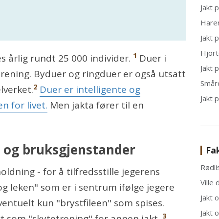
Jakt 
Hare
Jakt 
Hjor
1
es årlig rundt 25 000 individer.
Duer i
Jakt 
trening. Byduer og ringduer er også utsatt
Smår
2
lverket.
Duer er intelligente og
Jakt 
 for livet.
Men jakta fører til en
 og bruksgjenstander
Fa
Rødli
dning - for å tilfredsstille jegerens
Ville 
g leken" som er i sentrum ifølge jegere
Jakt 
ntuelt kun "brystfileen" som spises.
Jakt 
3
t som "skytetrening" for annen jakt.