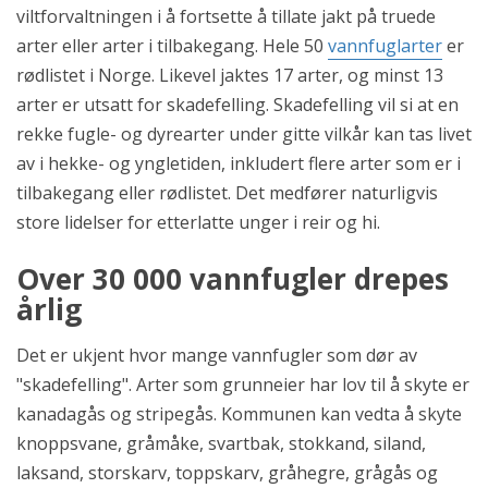
viltforvaltningen i å fortsette å tillate jakt på truede
arter eller arter i tilbakegang. Hele 50
vannfuglarter
er
rødlistet i Norge. Likevel jaktes 17 arter, og minst 13
arter er utsatt for skadefelling. Skadefelling vil si at en
rekke fugle- og dyrearter under gitte vilkår kan tas livet
av i hekke- og yngletiden, inkludert flere arter som er i
tilbakegang eller rødlistet. Det medfører naturligvis
store lidelser for etterlatte unger i reir og hi.
Over 30 000 vannfugler drepes
årlig
Det er ukjent hvor mange vannfugler som dør av
"skadefelling". Arter som grunneier har lov til å skyte er
kanadagås og stripegås. Kommunen kan vedta å skyte
knoppsvane, gråmåke, svartbak, stokkand, siland,
laksand, storskarv, toppskarv, gråhegre, grågås og