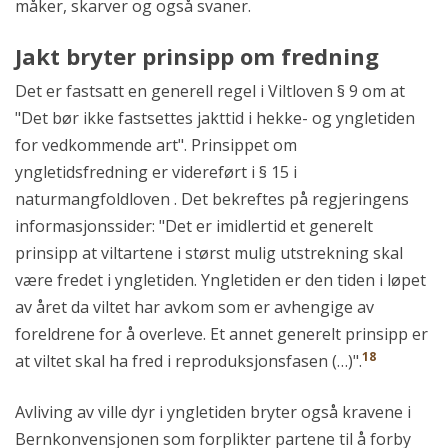
måker, skarver og også svaner.
Jakt bryter prinsipp om fredning
Det er fastsatt en generell regel i Viltloven § 9 om at
"Det bør ikke fastsettes jakttid i hekke- og yngletiden
for vedkommende art". Prinsippet om
yngletidsfredning er videreført i § 15 i
naturmangfoldloven . Det bekreftes på regjeringens
informasjonssider: "Det er imidlertid et generelt
prinsipp at viltartene i størst mulig utstrekning skal
være fredet i yngletiden. Yngletiden er den tiden i løpet
av året da viltet har avkom som er avhengige av
foreldrene for å overleve. Et annet generelt prinsipp er
18
at viltet skal ha fred i reproduksjonsfasen (…)".
Avliving av ville dyr i yngletiden bryter også kravene i
Bernkonvensjonen som forplikter partene til å forby