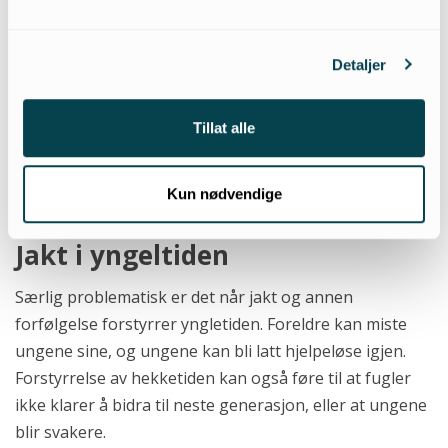
Gjess risikerer å bli syke hvis
de mister partneren sin.
Detaljer
Dyrs følelser er et ikke-tema i viltforvaltnignen. Men
Rådet for dyreetikk mener det ikke bør være slik: "Rådet
Tillat alle
mener at hensynet til dyrs følelser, som når en unge
skytes fra mora eller mora skytes fra ungen, bør
Kun nødvendige
16
regnes med her."
Jakt i yngeltiden
Særlig problematisk er det når jakt og annen
forfølgelse forstyrrer yngletiden. Foreldre kan miste
ungene sine, og ungene kan bli latt hjelpeløse igjen.
Forstyrrelse av hekketiden kan også føre til at fugler
ikke klarer å bidra til neste generasjon, eller at ungene
blir svakere.