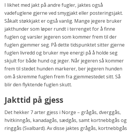
I likhet med jakt på andre fugler, jaktes også
vadefuglene gjerne ved smygjakt eller posteringsjakt.
Såkalt støkkjakt er også vanlig. Mange jegere bruker
jakthunder som løper rundt i terrenget for å finne
fuglen og varsler jegeren som kommer frem til der
fuglen gjemmer seg. På dette tidspunktet sitter gjerne
fuglen livredd og bruker mye energi på å holde seg
skjult for både hund og jeger. Når jegeren så kommer
frem til stedet hunden markerer, ber jegeren hunden
om å skremme fuglen frem fra gjemmestedet sitt. Så
blir den flyktende fuglen skutt.
Jakttid på gjess
Det hekker 7 arter gjess i Norge – grågås, dverggås,
hvitkinngås, kanadagås, sædgås, samt kortnebbgås og
ringgås (Svalbard). Av disse jaktes grågås, kortnebbgås