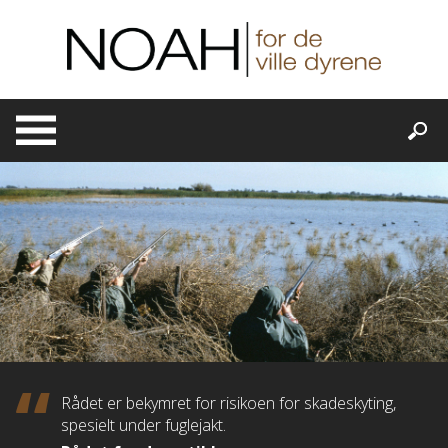
Skip
to
content
Rådet er bekymret for risikoen for skadeskyting,
spesielt under fuglejakt.