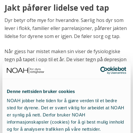
Jakt påfører lidelse ved tap
Dyr betyr ofte mye for hverandre. Særlig hos dyr som
lever i flokk, familier eller parrelasjoner, påfører jakten
lidelse for dyrene som er igjen. De føler sorg og tap.
Når gjess har mistet maken sin viser de fysiologiske
tegn på tapet i opp til et år. De viser tegn på depresjon
13
og tristhet lenge.
Gjess risikerer å bli syke hvis de
14
mister partneren sin.
Dersom en gås i flokken blir
skutt og faller til bakken, ser man at maken bryter ut
av flokken og flyr skrikende etter. Sørgende gjess
Denne nettsiden bruker cookies
oppsøker og er mye sammen med foreldre eller
NOAH jobber hele tiden for å gjøre verden til et bedre
søsken. De får emosjonell støtte fra resten av
sted for dyrene. Det er svært viktig for arbeidet at NOAH
15
familien.
er synlig på nett. Derfor bruker NOAH
informasjonskapsler (cookies) for å gi best mulig innhold
og for å analysere trafikken på våre nettsider.