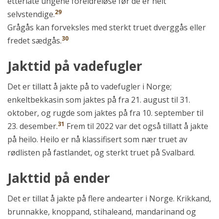
etterlate ungene foreldreløse før de er helt
29
selvstendige.
Grågås kan forveksles med sterkt truet dverggås eller
30
fredet sædgås.
Jakttid på vadefugler
Det er tillatt å jakte på to vadefugler i Norge;
enkeltbekkasin som jaktes på fra 21. august til 31.
oktober, og rugde som jaktes på fra 10. september til
31
23. desember.
Frem til 2022 var det også tillatt å jakte
på heilo. Heilo er nå klassifisert som nær truet av
rødlisten på fastlandet, og sterkt truet på Svalbard.
Jakttid på ender
Det er tillat å jakte på flere andearter i Norge. Krikkand,
brunnakke, knoppand, stihaleand, mandarinand og