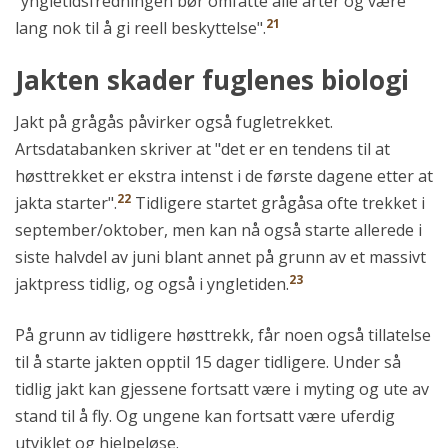
"yngletidsfredningen bør omfatte alle arter og være
21
lang nok til å gi reell beskyttelse".
Jakten skader fuglenes biologi
Jakt på grågås påvirker også fugletrekket.
Artsdatabanken skriver at "det er en tendens til at
høsttrekket er ekstra intenst i de første dagene etter at
22
jakta starter".
Tidligere startet grågåsa ofte trekket i
september/oktober, men kan nå også starte allerede i
siste halvdel av juni blant annet på grunn av et massivt
23
jaktpress tidlig, og også i yngletiden.
På grunn av tidligere høsttrekk, får noen også tillatelse
til å starte jakten opptil 15 dager tidligere. Under så
tidlig jakt kan gjessene fortsatt være i myting og ute av
stand til å fly. Og ungene kan fortsatt være uferdig
utviklet og hjelpeløse.