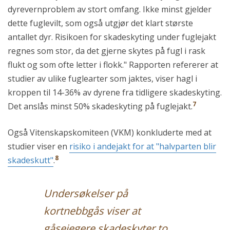
dyrevernproblem av stort omfang. Ikke minst gjelder
dette fuglevilt, som også utgjør det klart største
antallet dyr. Risikoen for skadeskyting under fuglejakt
regnes som stor, da det gjerne skytes på fugl i rask
flukt og som ofte letter i flokk." Rapporten refererer at
studier av ulike fuglearter som jaktes, viser hagl i
kroppen til 14-36% av dyrene fra tidligere skadeskyting.
7
Det anslås minst 50% skadeskyting på fuglejakt.
Også Vitenskapskomiteen (VKM) konkluderte med at
studier viser en
risiko i andejakt for at "halvparten blir
8
skadeskutt"
.
Undersøkelser på
kortnebbgås viser at
gåsejegere skadeskyter to