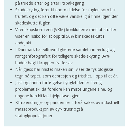
på truede arter og arter i tilbakegang.
Skadeskyting fører til enorm lidelse for fuglen som blir
truffet, og det kan ofte være vanskelig å finne igjen den
skadeskutte fuglen.
Vitenskapskomiteen (VKM) konkluderte med at studier
viser en risiko for at opp til 50% blir skadeskutt i
andejakt.
I Danmark har viltmyndighetene samlet inn ærfugl og
røntgenfotografert for tidligere skade-skyting. 34%
hadde hagl i kroppen fra før av.
Når gjess har mistet maken sin, viser de fysiologiske
tegn på tapet, som depresjon og tristhet, i opp til et år.
Jakt og annen forfølgelse i yngletiden er særlig
problematisk, da foreldre kan miste ungene sine, og
ungene kan bli latt hjelpeløse igjen.
Klimaendringer og pandemier – forårsakes av industriell
masseproduksjon av dyr- truer også
sjøfuglpopulasjoner.