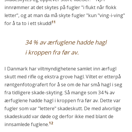
innrømmer at det skytes på fugler "i flukt når flokk
letter", og at man da må skyte fugler "kun "ving-i-ving"
11
for å ta to i ett skudd!
34 % av ærfuglene hadde hagl
i kroppen fra før av.
I Danmark har viltmyndighetene samlet inn ærfugl
skutt med rifle og ekstra grove hagl. Viltet er etterpå
røntgenfotografert for å se om de har små hagl i seg
fra tidligere skade-skyting. Så mange som 34 % av
ærfuglene hadde hagl i kroppen fra før av. Dette var
fugler som var "lettere" skadeskutt. De med alvorlige
skadeskudd var døde og derfor ikke med blant de
12
innsamlede fuglene.