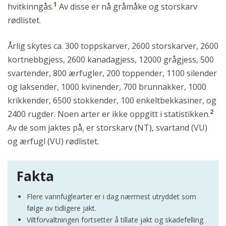
1
hvitkinngås.
Av disse er nå gråmåke og storskarv
rødlistet.
Årlig skytes ca. 300 toppskarver, 2600 storskarver, 2600
kortnebbgjess, 2600 kanadagjess, 12000 grågjess, 500
svartender, 800 ærfugler, 200 toppender, 1100 silender
og laksender, 1000 kvinender, 700 brunnakker, 1000
krikkender, 6500 stokkender, 100 enkeltbekkasiner, og
2
2400 rugder. Noen arter er ikke oppgitt i statistikken.
Av de som jaktes på, er storskarv (NT), svartand (VU)
og ærfugl (VU) rødlistet.
Fakta
Flere vannfuglearter er i dag nærmest utryddet som
følge av tidligere jakt.
Viltforvaltningen fortsetter å tillate jakt og skadefelling