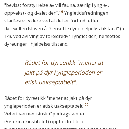
"bevisst forstyrrelse av vill fauna, særlig i yngle-,
19
oppvekst- og dvaletiden".
Yngletidsfredningen
stadfestes videre ved at det er forbudt etter
dyrevelferdsloven å "hensette dyr i hjelpeløs tilstand" (§
14). Ved avliving av foreldredyr i yngletiden, hensettes
dyreunger i hjelpeløs tilstand.
Rådet for dyreetikk "mener at
jakt på dyr i yngleperioden er
etisk uakseptabelt".
Rådet for dyreetikk "mener at jakt på dyr i
20
yngleperioden er etisk uakseptabelt"
Veterinærmedisinsk Oppdragssenter
(Veterinærinstitutet) oppfordret til at