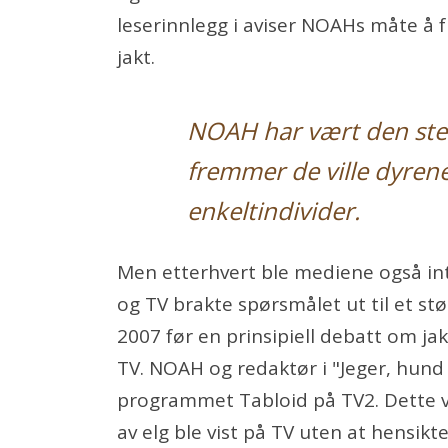
leserinnlegg i aviser NOAHs måte å f
jakt.
NOAH har vært den st
fremmer de ville dyren
enkeltindivider.
Men etterhvert ble mediene også in
og TV brakte spørsmålet ut til et stør
2007 før en prinsipiell debatt om ja
TV. NOAH og redaktør i "Jeger, hund
programmet Tabloid på TV2. Dette v
av elg ble vist på TV uten at hensikt