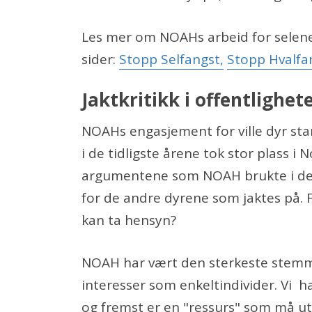
Les mer om NOAHs arbeid for selene
sider:
Stopp Selfangst,
Stopp Hvalfa
Jaktkritikk i offentlighet
NOAHs engasjement for ville dyr st
i de tidligste årene tok stor plass
argumentene som NOAH brukte i den
for de andre dyrene som jaktes på. For
kan ta hensyn?
NOAH har vært den sterkeste stemm
interesser som enkeltindivider. Vi 
og fremst er en "ressurs" som må ut