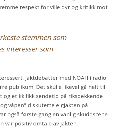
remme respekt for ville dyr og kritikk mot
erkeste stemmen som
es interesser som
teressert. Jaktdebatter med NOAH i radio
re publikum. Det skulle likevel gå helt til
kt og etikk fikk sendetid på riksdekkende
 og våpen" diskuterte elgjakten på
ar også første gang en vanlig skuddscene
en var positiv omtale av jakten.