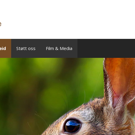
eid
Støtt oss
Film & Media