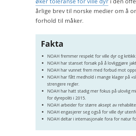
øker toleranse for ville dyr
i den offe
årlige brev til norske medier om å om
forhold til måker.
Fakta
NOAH fremmer respekt for ville dyr og kritikk
NOAH har stanset forsøk på å lovliggjøre jak
NOAH har vunnet frem med forbud mot oppdrett
NOAH har fått medhold i mange klager på «ska
strengere regler.
NOAH har hatt stadig mer fokus på ulovlig mis
for dyrepoliti i 2015.
NOAH arbeider for større aksept av rehabiliteri
NOAH engasjerer seg også for ville dyr utenf
NOAH deltar i internasjonale fora for natur f