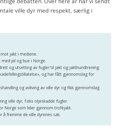
ntlige debatten. Over flere år har vi sendt
tale ville dyr med respekt, særlig i
 mot jakt i mediene.
t med pil og bue i Norge.
 og utsetting av fugler til jakt og jakthundtrening.
defellingstillatelse», og har fått gjennomslag for
handling og avliving av ville dyr og fikk gjennomslag
ng ville dyr, f.eks oljeskadde fugler.
or Norge som lider gjennom troféjakt.
or å fremme de ville dyrenes sak.