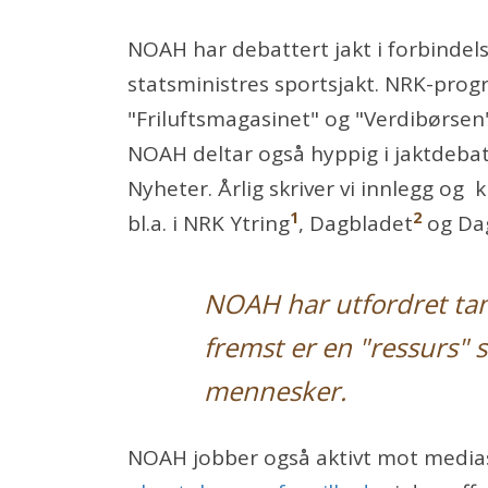
NOAH har debattert jakt i forbinde
statsministres sportsjakt. NRK-prog
"Friluftsmagasinet" og "Verdibørsen
NOAH deltar også hyppig i jaktdebat
Nyheter. Årlig skriver vi innlegg og k
1
2
bl.a. i NRK Ytring
, Dagbladet
og Da
NOAH har utfordret tank
fremst er en "ressurs"
mennesker.
NOAH jobber også aktivt mot medias 