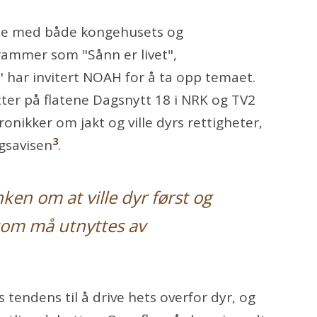
lse med både kongehusets og
rammer som "Sånn er livet",
" har invitert NOAH for å ta opp temaet.
ter på flatene Dagsnytt 18 i NRK og TV2
ronikker om jakt og ville dyrs rettigheter,
3
gsavisen
.
en om at ville dyr først og
 som må utnyttes av
tendens til å drive hets overfor dyr, og