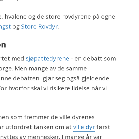
, hvalene og de store rovdyrene på egne
ngst
og
Store Rovdyr
.
en
artet med
sjøpattedyrene
- en debatt som
 i Norge. Men mange av de samme
ne debatten, gjør seg også gjeldende
 hvorfor skal vi risikere lidelse når vi
en som fremmer de ville dyrenes
har utfordret tanken om at
ville dyr
først
nyttes av mennesker. I mange år var