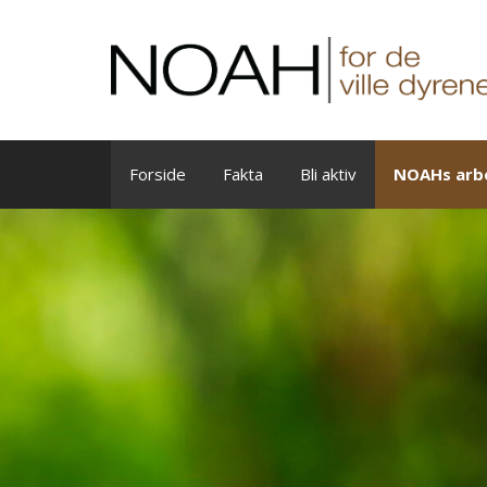
Skip
to
content
Forside
Fakta
Bli aktiv
NOAHs arb