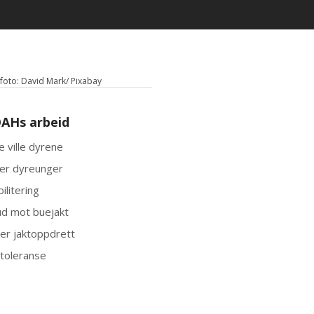
oto: David Mark/ Pixabay
AHs arbeid
e ville dyrene
er dyreunger
ilitering
d mot buejakt
er jaktoppdrett
toleranse