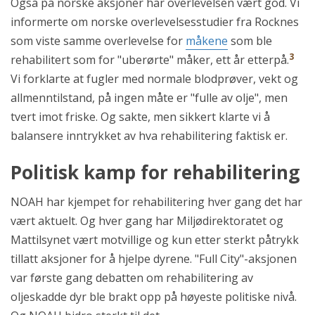
Også på norske aksjoner har overlevelsen vært god. Vi
informerte om norske overlevelsesstudier fra Rocknes
som viste samme overlevelse for
måkene
som ble
3
rehabilitert som for "uberørte" måker, ett år etterpå.
Vi forklarte at fugler med normale blodprøver, vekt og
allmenntilstand, på ingen måte er "fulle av olje", men
tvert imot friske. Og sakte, men sikkert klarte vi å
balansere inntrykket av hva rehabilitering faktisk er.
Politisk kamp for rehabilitering
NOAH har kjempet for rehabilitering hver gang det har
vært aktuelt. Og hver gang har Miljødirektoratet og
Mattilsynet vært motvillige og kun etter sterkt påtrykk
tillatt aksjoner for å hjelpe dyrene. "Full City"-aksjonen
var første gang debatten om rehabilitering av
oljeskadde dyr ble brakt opp på høyeste politiske nivå.