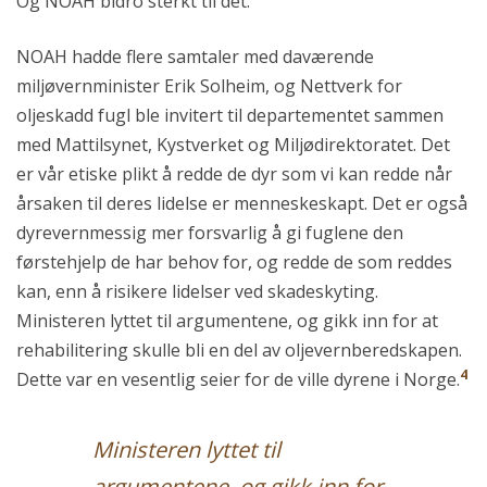
Og NOAH bidro sterkt til det.
NOAH hadde flere samtaler med daværende
miljøvernminister Erik Solheim, og Nettverk for
oljeskadd fugl ble invitert til departementet sammen
med Mattilsynet, Kystverket og Miljødirektoratet. Det
er vår etiske plikt å redde de dyr som vi kan redde når
årsaken til deres lidelse er menneskeskapt. Det er også
dyrevernmessig mer forsvarlig å gi fuglene den
førstehjelp de har behov for, og redde de som reddes
kan, enn å risikere lidelser ved skadeskyting.
Ministeren lyttet til argumentene, og gikk inn for at
rehabilitering skulle bli en del av oljevernberedskapen.
4
Dette var en vesentlig seier for de ville dyrene i Norge.
Ministeren lyttet til
argumentene, og gikk inn for