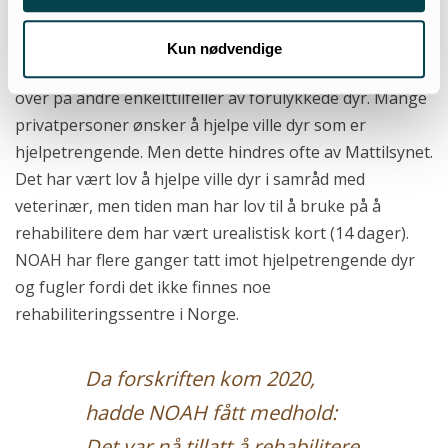
anerkjennes
Den stivbente holdningen fra norsk forvaltning om at
Kun nødvendige
det beste for ville dyr alltid er avliving, smitter også
over på andre enkelttilfeller av forulykkede dyr. Mange
privatpersoner ønsker å hjelpe ville dyr som er
hjelpetrengende. Men dette hindres ofte av Mattilsynet.
Det har vært lov å hjelpe ville dyr i samråd med
veterinær, men tiden man har lov til å bruke på å
rehabilitere dem har vært urealistisk kort (14 dager).
NOAH har flere ganger tatt imot hjelpetrengende dyr
og fugler fordi det ikke finnes noe
rehabiliteringssentre i Norge.
Da forskriften kom 2020,
hadde NOAH fått medhold:
Det var nå tillatt å rehabilitere