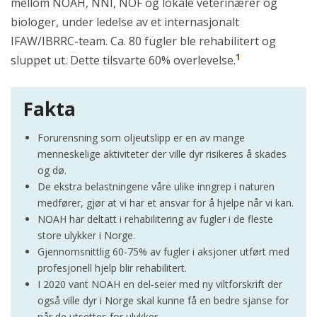
mellom NOAH, NNI, NOF og lokale veterinærer og
biologer, under ledelse av et internasjonalt
IFAW/IBRRC-team. Ca. 80 fugler ble rehabilitert og
1
sluppet ut. Dette tilsvarte 60% overlevelse.
Fakta
Forurensning som oljeutslipp er en av mange
menneskelige aktiviteter der ville dyr risikeres å skades
og dø.
De ekstra belastningene våre ulike inngrep i naturen
medfører, gjør at vi har et ansvar for å hjelpe når vi kan.
NOAH har deltatt i rehabilitering av fugler i de fleste
store ulykker i Norge.
Gjennomsnittlig 60-75% av fugler i aksjoner utført med
profesjonell hjelp blir rehabilitert.
I 2020 vant NOAH en del-seier med ny viltforskrift der
også ville dyr i Norge skal kunne få en bedre sjanse for
når de utsettes for ulykker.