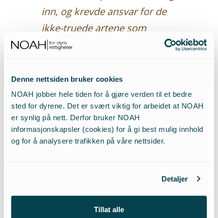
inn, og krevde ansvar for de
ikke-truede artene som
dermed ble tatt ut av dette
vernet.
Denne nettsiden bruker cookies
I praksis betyr en slik holdning at norske veterinærer
NOAH jobber hele tiden for å gjøre verden til et bedre
forbys å delta i den faglige utviklingen innenfor
sted for dyrene. Det er svært viktig for arbeidet at NOAH
viltmedisin som skjer i land over hele verden. Og norske
er synlig på nett. Derfor bruker NOAH
ville dyr gis et dårligere vern enn dyr i mange andre
informasjonskapsler (cookies) for å gi best mulig innhold
land. NOAH kjemper kontinuerlig for at alle ville dyr
og for å analysere trafikken på våre nettsider.
som risikerer å lide av menneskeskapte
naturkatastrofer skal ha rett til hjelp dersom den kan
gis.
Detaljer
Seier: Hjelp av enkeltdyr
Tillat alle