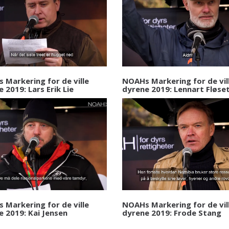
 Markering for de ville
NOAHs Markering for de vil
 2019: Lars Erik Lie
dyrene 2019: Lennart Fløse
 Markering for de ville
NOAHs Markering for de vil
e 2019: Kai Jensen
dyrene 2019: Frode Stang