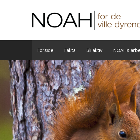
Skip
to
content
Forside
Fakta
Bli aktiv
NOAHs arbe