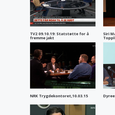
TV2 09.10.19: Statstøtte for å
Siri M
fremme jakt
Toppl
NRK Trygdekontoret,10.03.15
Dyree