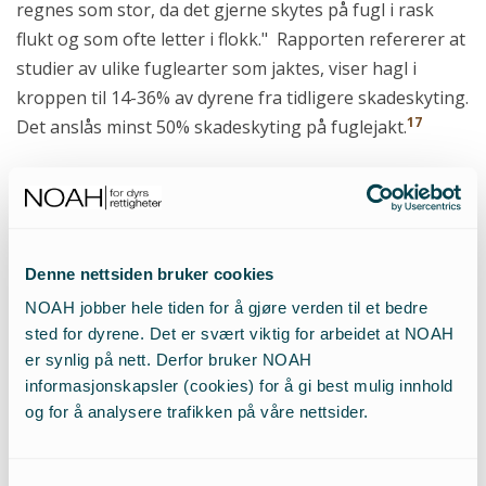
regnes som stor, da det gjerne skytes på fugl i rask
flukt og som ofte letter i flokk." Rapporten refererer at
studier av ulike fuglearter som jaktes, viser hagl i
kroppen til 14-36% av dyrene fra tidligere skadeskyting.
17
Det anslås minst 50% skadeskyting på fuglejakt.
Også Vitenskapskomiteen (VKM) konkluderte med at
studier viser en risiko for at "halvparten blir
18
skadeskutt" under fuglejakt.
Denne nettsiden bruker cookies
Det anslås minst 50%
NOAH jobber hele tiden for å gjøre verden til et bedre
sted for dyrene. Det er svært viktig for arbeidet at NOAH
skadeskyting på fuglejakt.
er synlig på nett. Derfor bruker NOAH
informasjonskapsler (cookies) for å gi best mulig innhold
Det er svært vanskelig å beregne avstand til fugler som
og for å analysere trafikken på våre nettsider.
flyr. I undersøkelser der kontrollører målte avstanden
med avstandsmåler, trodde de fleste jegere at