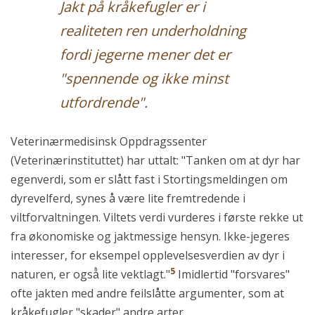
Jakt på kråkefugler er i
realiteten ren underholdning
fordi jegerne mener det er
"spennende og ikke minst
utfordrende".
Veterinærmedisinsk Oppdragssenter
(Veterinærinstituttet) har uttalt: "Tanken om at dyr har
egenverdi, som er slått fast i Stortingsmeldingen om
dyrevelferd, synes å være lite fremtredende i
viltforvaltningen. Viltets verdi vurderes i første rekke ut
fra økonomiske og jaktmessige hensyn. Ikke-jegeres
interesser, for eksempel opplevelsesverdien av dyr i
5
naturen, er også̊ lite vektlagt."
Imidlertid "forsvares"
ofte jakten med andre feilslåtte argumenter, som at
kråkefugler "skader" andre arter.