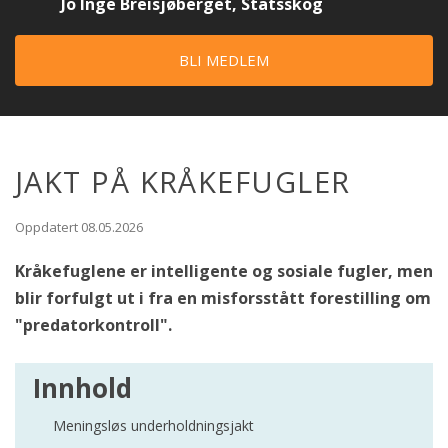
Jo Inge Breisjøberget, Statsskog
BLI MEDLEM
JAKT PÅ KRÅKEFUGLER
Oppdatert 08.05.2026
Kråkefuglene er intelligente og sosiale fugler, men
blir forfulgt ut i fra en misforsstått forestilling om
"predatorkontroll".
Innhold
Meningsløs underholdningsjakt