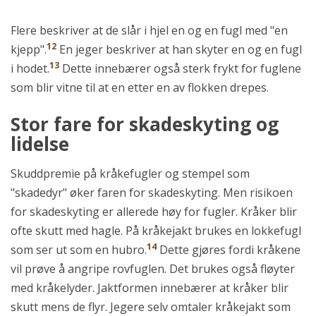
Flere beskriver at de slår i hjel en og en fugl med "en
12
kjepp".
En jeger beskriver at han skyter en og en fugl
13
i hodet.
Dette innebærer også sterk frykt for fuglene
som blir vitne til at en etter en av flokken drepes.
Stor fare for skadeskyting og
lidelse
Skuddpremie på kråkefugler og stempel som
"skadedyr" øker faren for skadeskyting. Men risikoen
for skadeskyting er allerede høy for fugler. Kråker blir
ofte skutt med hagle. På kråkejakt brukes en lokkefugl
14
som ser ut som en hubro.
Dette gjøres fordi kråkene
vil prøve å angripe rovfuglen. Det brukes også fløyter
med kråkelyder. Jaktformen innebærer at kråker blir
skutt mens de flyr. Jegere selv omtaler kråkejakt som