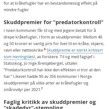
for at kråkefugler har en bestandsmessig effekt på
mindre fugler.
Skuddpremier for "predatorkontroll"
I noen kommuner får til og med jegere betalt for å
drepe kråkefugler, i form av skuddpremier. Mellom 40
og 50 kroner er vanlig pris for livet til en kråke, skjære,
6
ravn eller nøtteskrike.
Skuddpremie er sterkt kritisert
som meningsløst
, av forskere. Til og med fagsjef i
Statsskog, Jo Inge Breisjøberget, uttaler:
"Predatorkontroll har ikke den effekten vi tror at den
har." Likevel hadde 90 av 356 kommuner i Norge
skuddpremier på ulike arter av kråkefugler og
7
smårovdyr per 2021.
Faglig kritikk av skuddpremier og
"skadedyr"-stempling