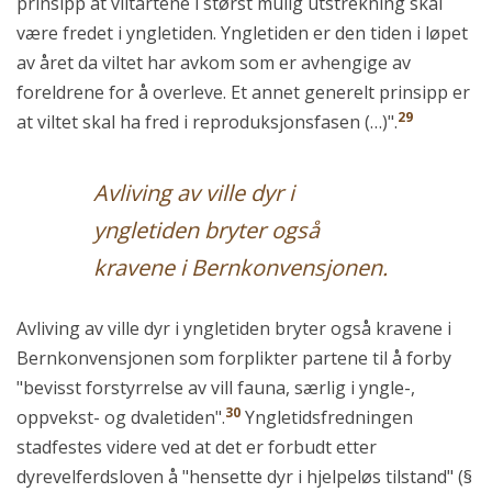
prinsipp at viltartene i størst mulig utstrekning skal
være fredet i yngletiden. Yngletiden er den tiden i løpet
av året da viltet har avkom som er avhengige av
foreldrene for å overleve. Et annet generelt prinsipp er
29
at viltet skal ha fred i reproduksjonsfasen (…)".
Avliving av ville dyr i
yngletiden bryter også
kravene i Bernkonvensjonen.
Avliving av ville dyr i yngletiden bryter også kravene i
Bernkonvensjonen som forplikter partene til å forby
"bevisst forstyrrelse av vill fauna, særlig i yngle-,
30
oppvekst- og dvaletiden".
Yngletidsfredningen
stadfestes videre ved at det er forbudt etter
dyrevelferdsloven å "hensette dyr i hjelpeløs tilstand" (§