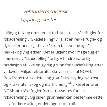
- Veterinærmedisinsk
Oppdragssenter
I tillegg til lang ordinær jakttid, utsettes kråkefugler for
"skadefelling". "Skadefelling" vil si at en rekke fugle- og
dyrearter under gitte vilkår kan tas livet av også i
hekke- og yngletiden. Det er ukjent hvor mage fugler
som dør av "skadefelling" årlig. Å hindre naturlig
predasjon er ikke en gyldig grunn for skadefelling etter
viltloven. Miljødirektoratet skriver i mail til NOAH:
"Vilkårene for skadefelling gjør f.eks. skyting av trost
9
og kråke ute i skog og mark umulig."
Likevel erfarer
NOAH at kråkefugler fortsatt utsettes for slik
"skadefelling". Og siden grunneier kan bestemme dette
selv for flere arter, er det ingen kontroll.