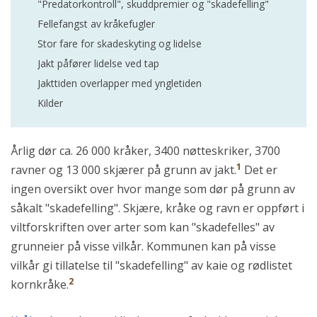
"Predatorkontroll", skuddpremier og "skadefelling"
Fellefangst av kråkefugler
Stor fare for skadeskyting og lidelse
Jakt påfører lidelse ved tap
Jakttiden overlapper med yngletiden
Kilder
Årlig dør ca. 26 000 kråker, 3400 nøtteskriker, 3700
1
ravner og 13 000 skjærer på grunn av jakt.
Det er
ingen oversikt over hvor mange som dør på grunn av
såkalt "skadefelling". Skjære, kråke og ravn er oppført i
viltforskriften over arter som kan "skadefelles" av
grunneier på visse vilkår. Kommunen kan på visse
vilkår gi tillatelse til "skadefelling" av kaie og rødlistet
2
kornkråke.