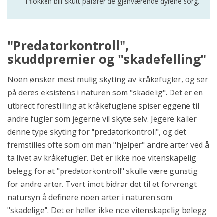
i flokken blir skutt påfører de gjenværende dyrene sorg.
"Predatorkontroll",
skuddpremier og "skadefelling"
Noen ønsker mest mulig skyting av kråkefugler, og ser
på deres eksistens i naturen som "skadelig". Det er en
utbredt forestilling at kråkefuglene spiser eggene til
andre fugler som jegerne vil skyte selv. Jegere kaller
denne type skyting for "predatorkontroll", og det
fremstilles ofte som om man "hjelper" andre arter ved å
ta livet av kråkefugler. Det er ikke noe vitenskapelig
belegg for at "predatorkontroll" skulle være gunstig
for andre arter. Tvert imot bidrar det til et forvrengt
natursyn å definere noen arter i naturen som
"skadelige". Det er heller ikke noe vitenskapelig belegg