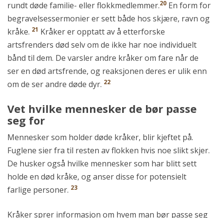
20
rundt døde familie- eller flokkmedlemmer.
En form for
begravelsessermonier er sett både hos skjære, ravn og
21
kråke.
Kråker er opptatt av å etterforske
artsfrenders død selv om de ikke har noe individuelt
bånd til dem. De varsler andre kråker om fare når de
ser en død artsfrende, og reaksjonen deres er ulik enn
22
om de ser andre døde dyr.
Vet hvilke mennesker de bør passe
seg for
Mennesker som holder døde kråker, blir kjeftet på.
Fuglene sier fra til resten av flokken hvis noe slikt skjer.
De husker også hvilke mennesker som har blitt sett
holde en død kråke, og anser disse for potensielt
23
farlige personer.
Kråker sprer informasjon om hvem man bør passe seg