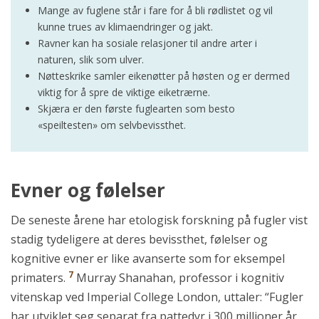
Mange av fuglene står i fare for å bli rødlistet og vil
kunne trues av klimaendringer og jakt.
Ravner kan ha sosiale relasjoner til andre arter i
naturen, slik som ulver.
Nøtteskrike samler eikenøtter på høsten og er dermed
viktig for å spre de viktige eiketrærne.
Skjæra er den første fuglearten som besto
«speiltesten» om selvbevissthet.
Evner og følelser
De seneste årene har etologisk forskning på fugler vist
stadig tydeligere at deres bevissthet, følelser og
kognitive evner er like avanserte som for eksempel
7
primaters.
Murray Shanahan, professor i kognitiv
vitenskap ved Imperial College London, uttaler: “Fugler
har utviklet seg separat fra pattedyr i 300 millioner år,