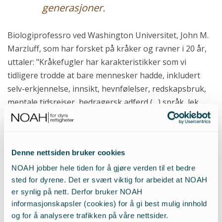
generasjoner.
Biologiprofessro ved Washington Universitet, John M.
Marzluff, som har forsket på kråker og ravner i 20 år,
uttaler: "Kråkefugler har karakteristikker som vi
tidligere trodde at bare mennesker hadde, inkludert
selv-erkjennelse, innsikt, hevnfølelser, redskapsbruk,
mentale tidsreiser, bedragersk adferd (…) språk, lek,
27
kalkulert risikoadferd, sosial læring og tradisjoner".
Feilslått forfølgelse av
kråkefugler
Denne nettsiden bruker cookies
NOAH jobber hele tiden for å gjøre verden til et bedre
Kråkefugler er offer for såkalt "predatorkontroll".
sted for dyrene. Det er svært viktig for arbeidet at NOAH
Dette er en feilslått forestilling om at mennesker må
er synlig på nett. Derfor bruker NOAH
regulere naturen.
Norge har hatt et anstrengt forhold
informasjonskapsler (cookies) for å gi best mulig innhold
til rovdyr lenge. I 1845 var alle norske
og for å analysere trafikken på våre nettsider.