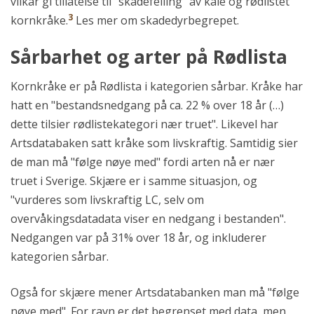
vilkår gi tillatelse til "skadefelling" av kaie og rødlistet
3
kornkråke.
Les mer om skadedyrbegrepet.
Sårbarhet og arter på Rødlista
Kornkråke er på Rødlista i kategorien sårbar. Kråke har
hatt en "bestandsnedgang på ca. 22 % over 18 år (…)
dette tilsier rødlistekategori nær truet". Likevel har
Artsdatabaken satt kråke som livskraftig. Samtidig sier
de man må "følge nøye med" fordi arten nå er nær
truet i Sverige. Skjære er i samme situasjon, og
"vurderes som livskraftig LC, selv om
overvåkingsdatadata viser en nedgang i bestanden".
Nedgangen var på 31% over 18 år, og inkluderer
kategorien sårbar.
Også for skjære mener Artsdatabanken man må "følge
nøye med". For ravn er det begrenset med data, men