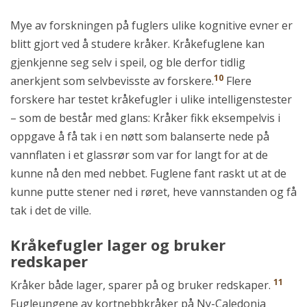
Mye av forskningen på fuglers ulike kognitive evner er
blitt gjort ved å studere kråker. Kråkefuglene kan
gjenkjenne seg selv i speil, og ble derfor tidlig
10
anerkjent som selvbevisste av forskere.
Flere
forskere har testet kråkefugler i ulike intelligenstester
– som de består med glans: Kråker fikk eksempelvis i
oppgave å få tak i en nøtt som balanserte nede på
vannflaten i et glassrør som var for langt for at de
kunne nå den med nebbet. Fuglene fant raskt ut at de
kunne putte stener ned i røret, heve vannstanden og få
tak i det de ville.
Kråkefugler lager og bruker
redskaper
11
Kråker både lager, sparer på og bruker redskaper.
Fugleungene av kortnebbkråker på Ny-Caledonia