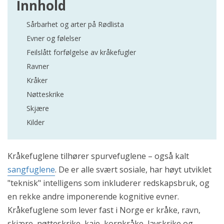
Innhold
Sårbarhet og arter på Rødlista
Evner og følelser
Feilslått forfølgelse av kråkefugler
Ravner
Kråker
Nøtteskrike
Skjære
Kilder
Kråkefuglene tilhører spurvefuglene – også kalt
sangfuglene
. De er alle svært sosiale, har høyt utviklet
"teknisk" intelligens som inkluderer redskapsbruk, og
en rekke andre imponerende kognitive evner.
Kråkefuglene som lever fast i Norge er kråke, ravn,
skjære, nøtteskrike, kaie, kornkråke, lavskrike og