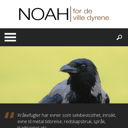
Skip
to
content
Kråkefugler har evner som selvbevissthet, innsikt,
evne til metal tidsreise, redskapsbruk, språk,
tradisjoner etc.