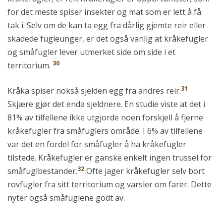
for det meste spiser insekter og mat som er lett å få
tak i. Selv om de kan ta egg fra dårlig gjemte reir eller
skadede fugleunger, er det også vanlig at kråkefugler
og småfugler lever utmerket side om side i et
30
territorium.
31
Kråka spiser nokså sjelden egg fra andres reir.
Skjære gjør det enda sjeldnere. En studie viste at det i
81% av tilfellene ikke utgjorde noen forskjell å fjerne
kråkefugler fra småfuglers område. I 6% av tilfellene
var det en fordel for småfugler å ha kråkefugler
tilstede. Kråkefugler er ganske enkelt ingen trussel for
32
småfuglbestander.
Ofte jager kråkefugler selv bort
rovfugler fra sitt territorium og varsler om farer. Dette
nyter også småfuglene godt av.