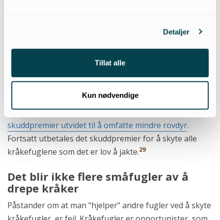
stortingspolitikere enige om å vedta "Lov om
Udryddelse af Rovdyr", på initiativ fra en jeger og
28
Detaljer
konservator ved Universitetets zoologiske museum.
Det var først og fremst de store rovdyrene og
rovfuglene man ville til livs – og det ble skuddpremie
Tillat alle
for å skyte bl.a. ulv, bjørn, jerv og gaupe.
Les mer om de
store rovdyrene
.
Kun nødvendige
I 1899 ble listen over rovdyr som skulle forfølges med
skuddpremier utvidet til å omfatte mindre rovdyr
.
Fortsatt utbetales det skuddpremier for å skyte alle
29
kråkefuglene som det er lov å jakte.
Det blir ikke flere småfugler av å
drepe kråker
Påstander om at man "hjelper" andre fugler ved å skyte
kråkefugler, er feil. Kråkefugler er opportunister, som