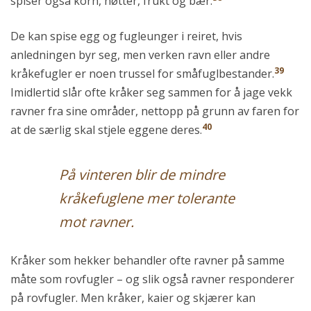
spiser også korn, nøtter, frukt og bær.
De kan spise egg og fugleunger i reiret, hvis
anledningen byr seg, men verken ravn eller andre
39
kråkefugler er noen trussel for småfuglbestander.
Imidlertid slår ofte kråker seg sammen for å jage vekk
ravner fra sine områder, nettopp på grunn av faren for
40
at de særlig skal stjele eggene deres.
På vinteren blir de mindre
kråkefuglene mer tolerante
mot ravner.
Kråker som hekker behandler ofte ravner på samme
måte som rovfugler – og slik også ravner responderer
på rovfugler. Men kråker, kaier og skjærer kan