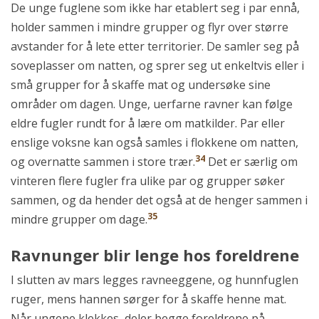
De unge fuglene som ikke har etablert seg i par ennå,
holder sammen i mindre grupper og flyr over større
avstander for å lete etter territorier. De samler seg på
soveplasser om natten, og sprer seg ut enkeltvis eller i
små grupper for å skaffe mat og undersøke sine
områder om dagen. Unge, uerfarne ravner kan følge
eldre fugler rundt for å lære om matkilder. Par eller
enslige voksne kan også samles i flokkene om natten,
34
og overnatte sammen i store trær.
Det er særlig om
vinteren flere fugler fra ulike par og grupper søker
sammen, og da hender det også at de henger sammen i
35
mindre grupper om dage.
Ravnunger blir lenge hos foreldrene
I slutten av mars legges ravneeggene, og hunnfuglen
ruger, mens hannen sørger for å skaffe henne mat.
Når ungene klekkes, deler begge foreldrene på